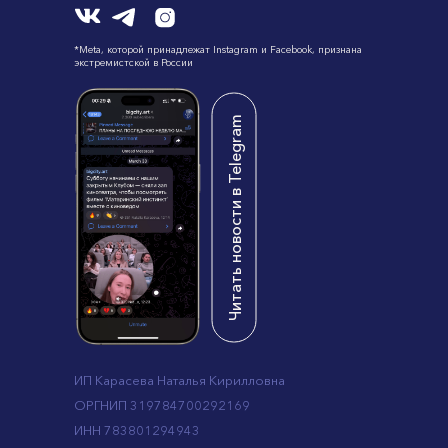
*Meta, которой принадлежат Instagram и Facebook, признана
экстремистской в России
Читать новости в Telegram
ИП Карасева Наталья Кирилловна
ОРГНИП 319784700292169
ИНН 783801294943