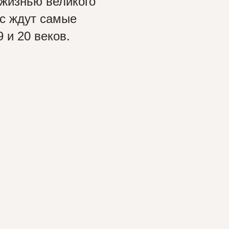
 жизнью великого
ас ждут самые
 и 20 веков.