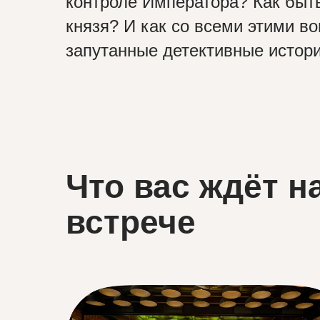
контроле Императора? Как быть
князя? И как со всеми этими в
запутанные детективные истори
Что вас ждёт н
встрече