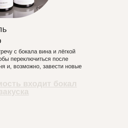
ль
0
речу с бокала вина и лёгкой
тобы переключиться после
ня и, возможно, завести новые
мость входит бокал
закуска