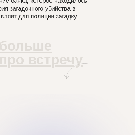
ние банка, которое находилось
ия загадочного убийства в
авляет для полиции загадку.
больше
про встречу