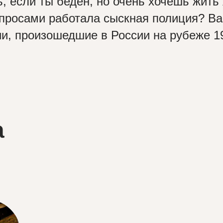
, если ты беден, но очень хочешь жить
опросами работала сыскная полиция? В
и, произошедшие в России на рубеже 19
а