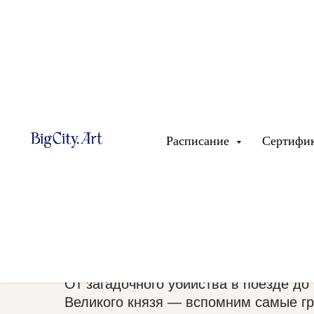
лекция-коктейль
Расписание
Сертифи
Криминал в Росс
империи: рассле
преступления век
От загадочного убийства в поезде до
Великого князя — вспомним самые г