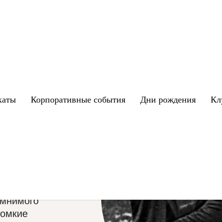
каты
Корпоративные события
Дни рождения
Кл
ийской
дуем
а
 мнимого
ромкие