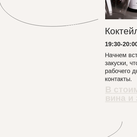
Коктей
19:30-20:0
Начнем вст
закуски, ч
рабочего д
контакты.
В стои
вина и 