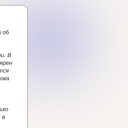
й об
и. В
ярен
тся
ока
.
ько
 в