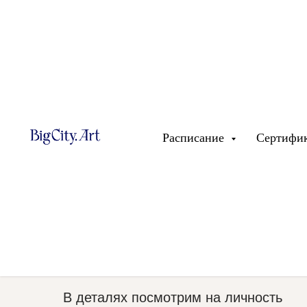
арт-ужин
Расписание
Сертифи
Шанель и мифы: 
и вымысел в ист
модного дома
В деталях посмотрим на личность