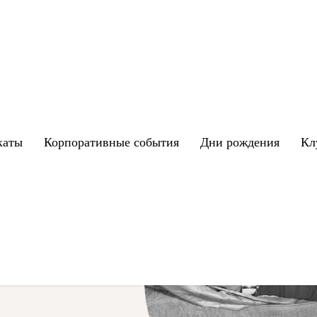
каты
Корпоративные события
Дни рождения
Кл
правда
ории