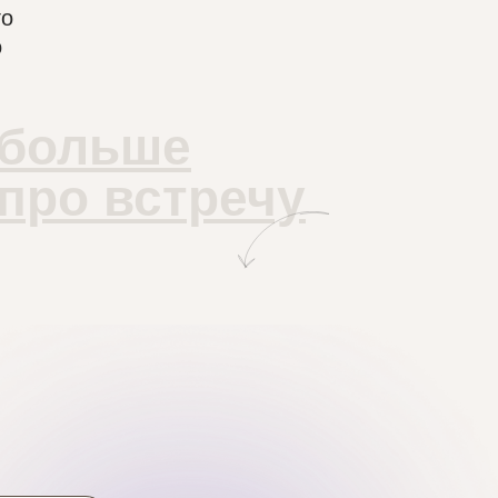
го
о
больше
про встречу