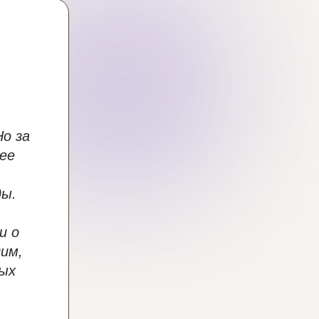
о за
ее
ды.
и о
дим,
ных