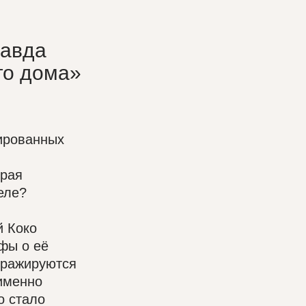
равда
го дома»
ированных
орая
еле?
й Коко
фы о её
иражируются
 именно
о стало