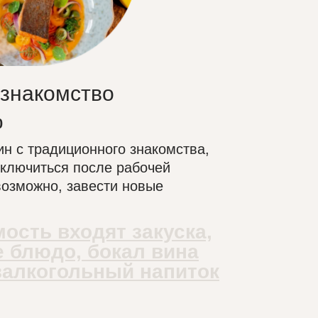
 знакомство
0
н с традиционного знакомства,
ключиться после рабочей
возможно, завести новые
мость входят закуска,
е блюдо, бокал вина
залкогольный напиток