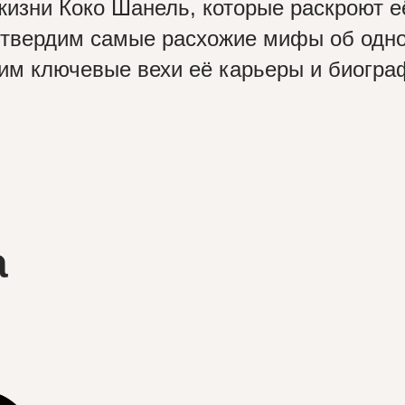
 жизни Коко Шанель, которые раскроют е
дтвердим самые расхожие мифы об одно
им ключевые вехи её карьеры и биогра
а