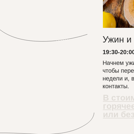
Ужин и
19:30-20:0
Начнем ужи
чтобы пере
недели и, 
контакты.
В стои
горяче
или бе