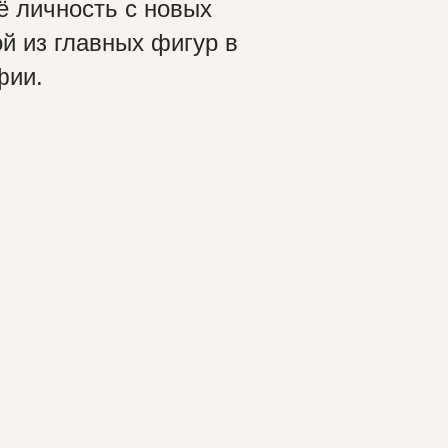
ё личность с новых
й из главных фигур в
фии.